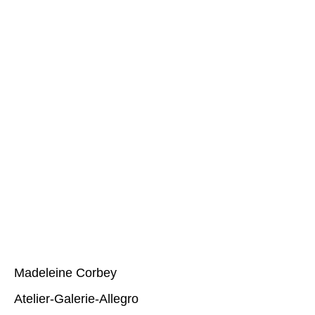
Connection
Verbinding
Droomboom
Heilig hart
MKB Prijs
Madeleine Corbey
Atelier-Galerie-Allegro