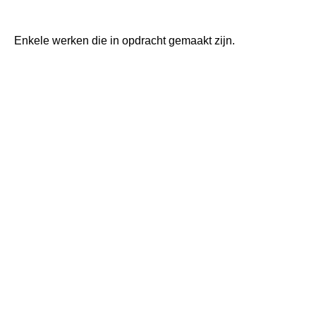
Enkele werken die in opdracht gemaakt zijn.
Cherish Nature Paperworld
Urn
Peewee
geboorte cadeau
Connection
Werk 293 Giraf HPIM4975
Renkoekoek voor op bridgetafel
25-jarig huwelijk
Trouwcadeau
Een zomer vol zonnebloemen