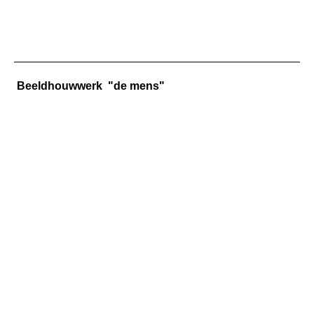
Europa in 'n box
IMG_6399
Beeldhouwwerk "de mens"
IMG_6945
Werk 732 Go or Stay IMG_4750
IMG_20231108_120114
IMG_20231108_120332
IMG_20231108_121013
IMG_20231108_121220
IMG_20231108_115549
Werk 725 Winter DSC_0687