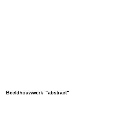
DSC_0708 (2)
IMG_E1292
IMG_E1271
DSC_0169
DSC_0335
DSC_0241
DSC_0210
Beeldhouwwerk "abstract"
Werk 359 Twist HPIM6937_1
Werk 781 Corona Week-21 Het kan alle kanten op IMG_0434
Werk 540 Outstanding